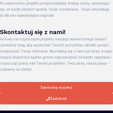
Po zakończeniu projektu przeprowadzimy finalną ocenę, upewniając
się, że każdy element spełnia Twoje oczekiwania. Twoja satysfakcja
to dla nas najważniejsza nagroda.
Skontaktuj się z nami!
Gotowy na rozpoczęcie projektu swojego wymarzonego tarasu?
Jesteśmy tutaj, aby wysłuchać Twoich pomysłów, udzielić porad i
zrealizować Twoje marzenia. Skontaktuj się z nami już teraz, a nasz
zespół ekspertów będzie gotów odpowiedzieć na każde zapytanie i
rozpocząć pracę nad Twoim projektem. Twój taras, nasza pasja –
czekamy na Ciebie!
Darmowa wycena
Zadzwoń