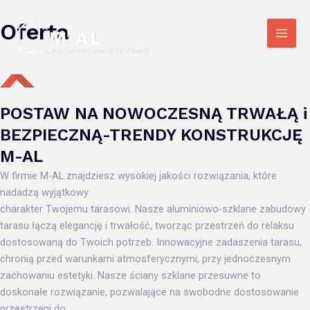
Skip
Main
to
Oferta
Men
content
POSTAW NA NOWOCZESNĄ TRWAŁĄ i
BEZPIECZNĄ-TRENDY KONSTRUKCJĘ
M-AL
W firmie M-AL znajdziesz wysokiej jakości rozwiązania, które
nadadzą wyjątkowy
charakter Twojemu tarasowi. Nasze aluminiowo-szklane zabudowy
tarasu łączą elegancję i trwałość, tworząc przestrzeń do relaksu
dostosowaną do Twoich potrzeb. Innowacyjne zadaszenia tarasu,
chronią przed warunkami atmosferycznymi, przy jednoczesnym
zachowaniu estetyki. Nasze ściany szklane przesuwne to
doskonałe rozwiązanie, pozwalające na swobodne dostosowanie
przestrzeni do